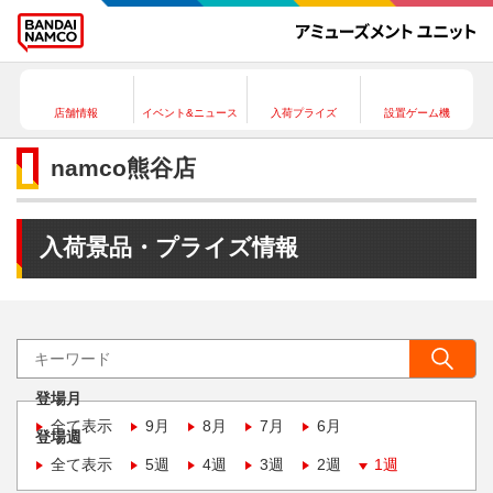
店舗情報
イベント&ニュース
入荷プライズ
設置ゲーム機
namco熊谷店
入荷景品・プライズ情報
登場月
全て表示
9月
8月
7月
6月
登場週
全て表示
5週
4週
3週
2週
1週