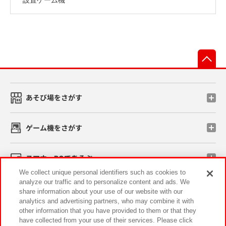
先
あそび場をさがす
ゲーム機をさがす
スマホ・PCであそぶ
We collect unique personal identifiers such as cookies to
analyze our traffic and to personalize content and ads. We
イベント・キャンペーン
share information about your use of our website with our
analytics and advertising partners, who may combine it with
other information that you have provided to them or that they
have collected from your use of their services. Please click