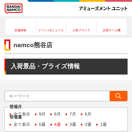
店舗情報
イベント&ニュース
入荷プライズ
設置ゲーム機
namco熊谷店
入荷景品・プライズ情報
登場月
全て表示
9月
8月
7月
6月
登場週
全て表示
5週
4週
3週
2週
1週