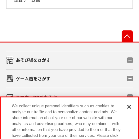
先
あそび場をさがす
ゲーム機をさがす
スマホ・PCであそぶ
We collect unique personal identifiers such as cookies to
analyze our traffic and to personalize content and ads. We
イベント・キャンペーン
share information about your use of our website with our
analytics and advertising partners, who may combine it with
other information that you have provided to them or that they
have collected from your use of their services. Please click