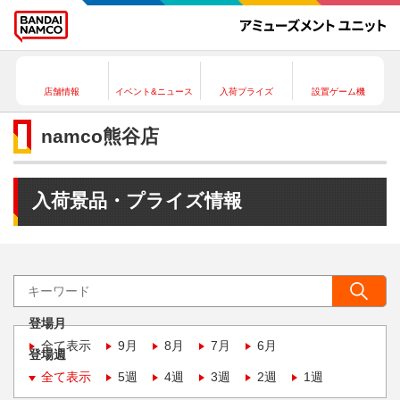
店舗情報
イベント&ニュース
入荷プライズ
設置ゲーム機
namco熊谷店
入荷景品・プライズ情報
登場月
全て表示
9月
8月
7月
6月
登場週
全て表示
5週
4週
3週
2週
1週