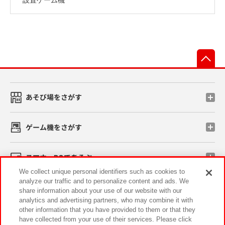
先
あそび場をさがす
ゲーム機をさがす
スマホ・PCであそぶ
We collect unique personal identifiers such as cookies to
analyze our traffic and to personalize content and ads. We
イベント・キャンペーン
share information about your use of our website with our
analytics and advertising partners, who may combine it with
other information that you have provided to them or that they
have collected from your use of their services. Please click