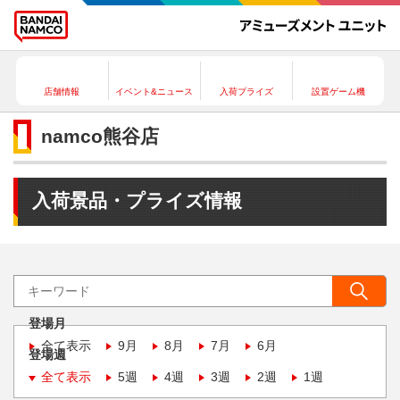
店舗情報
イベント&ニュース
入荷プライズ
設置ゲーム機
namco熊谷店
入荷景品・プライズ情報
登場月
全て表示
9月
8月
7月
6月
登場週
全て表示
5週
4週
3週
2週
1週