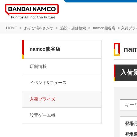
HOME
あそび場をさがす
施設・店舗検索
namco熊谷店
入荷プラ
na
namco熊谷店
店舗情報
入荷
イベント&ニュース
入荷プライズ
設置ゲーム機
登場
登場