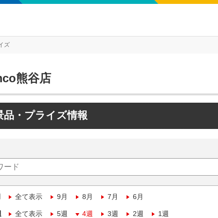
イズ
mco熊谷店
景品・プライズ情報
月
全て表示
9月
8月
7月
6月
週
全て表示
5週
4週
3週
2週
1週