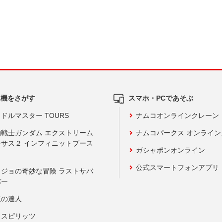
ム機をさがす
スマホ・PCであそぶ
ドルマスター TOURS
ナムコオンラインクレーン
動戦士ガンダム エクストリーム
ナムコパークス オンライ
ーサス２ インフィニットブース
ガシャポンオンライン
公式スマートフォンアプリ
ョジョの奇妙な冒険 ラストサバ
バー
鼓の達人
りスピリッツ