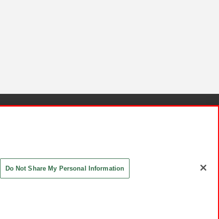
針と検証結果
お取引先さまとともに
お問い合わせ
Do Not Share My Personal Information
ASHIKI Co., Ltd. All Rights Reserved.