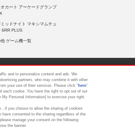
リオカート アーケードグランプ
X
岸ミッドナイト マキシマムチュ
 6RR PLUS
の他 ゲーム機一覧
サイトポリシー
プライバシーポリシー
ウェブアクセシビリティ方
raffic and to personalize content and ads. We
advertising partners, who may combine it with other
rom your use of their services. Please click "
here
"
供について
カスタマーハラスメント対応方針
よくあるご質問・
f each cookie. You have the right to opt out of our
e My Personal Information] to exercise your right.
 , if you choose to allow the sharing of cookies
to have consented to the sharing regardless of the
, please manage your consent on the following
lose the banner.
ndai Namco Amusement Lab Inc.
©Bandai Namco Experience Inc.
©HANAY