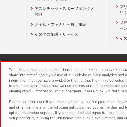
マ
アスレチック・スポーツエンタメ
リD
施設
湾
お子様・ファミリー向け施設
ーン
その他の施設・サービス
そ
関連会社
サステナビリティ
We collect unique personal identifiers such as cookies to analyze our t
share information about your use of our website with our analytics and 
information that you have provided to them or that they have collected f
食品のご提
to see more details about how we use cookies and the retention period o
sharing of your information with our partners. Please click [Do Not Shar
Please note that even if you have enabled the opt-out preference signals
and other identifiers on the following setup banner, you will be deemed 
opt-out preference signals . If you understand and agree to this setting
setup banner by clicking the link below, then click 'Save Settings' and c
©Bandai Namco Amusement Inc.
©Ba