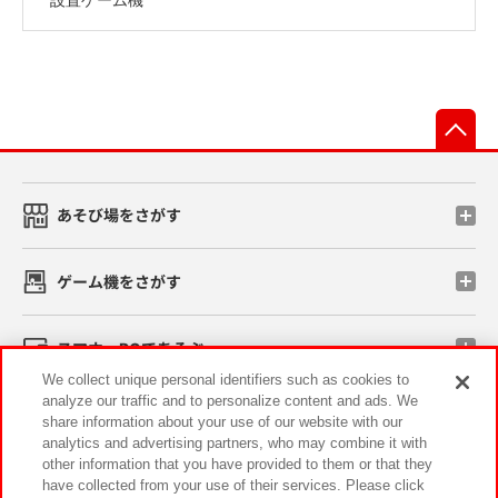
先
あそび場をさがす
ゲーム機をさがす
スマホ・PCであそぶ
We collect unique personal identifiers such as cookies to
analyze our traffic and to personalize content and ads. We
イベント・キャンペーン
share information about your use of our website with our
analytics and advertising partners, who may combine it with
other information that you have provided to them or that they
have collected from your use of their services. Please click