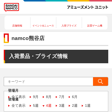
店舗情報
イベント&ニュース
入荷プライズ
設置ゲーム機
namco熊谷店
入荷景品・プライズ情報
登場月
全て表示
9月
8月
7月
6月
登場週
全て表示
5週
4週
3週
2週
1週