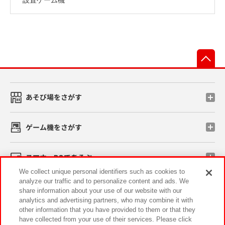
先
あそび場をさがす
ゲーム機をさがす
スマホ・PCであそぶ
We collect unique personal identifiers such as cookies to
analyze our traffic and to personalize content and ads. We
イベント・キャンペーン
share information about your use of our website with our
analytics and advertising partners, who may combine it with
other information that you have provided to them or that they
have collected from your use of their services. Please click