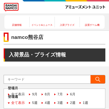
店舗情報
イベント&ニュース
入荷プライズ
設置ゲーム機
namco熊谷店
入荷景品・プライズ情報
登場月
全て表示
9月
8月
7月
6月
登場週
全て表示
5週
4週
3週
2週
1週