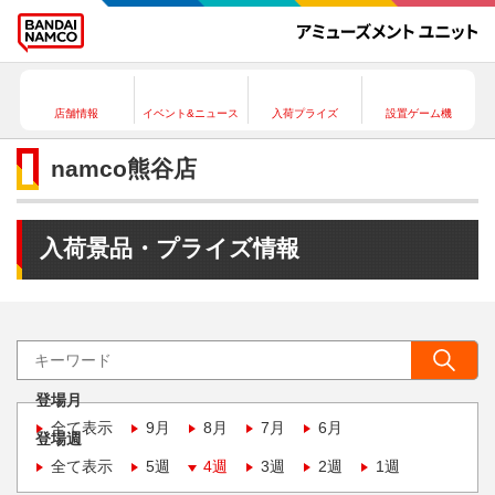
店舗情報
イベント&ニュース
入荷プライズ
設置ゲーム機
namco熊谷店
入荷景品・プライズ情報
登場月
全て表示
9月
8月
7月
6月
登場週
全て表示
5週
4週
3週
2週
1週