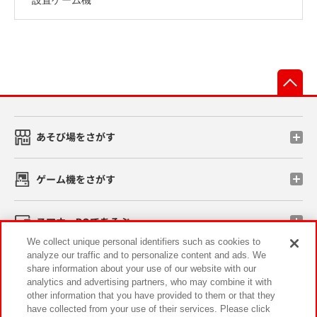
先
あそび場をさがす
ゲーム機をさがす
スマホ・PCであそぶ
We collect unique personal identifiers such as cookies to
analyze our traffic and to personalize content and ads. We
イベント・キャンペーン
share information about your use of our website with our
analytics and advertising partners, who may combine it with
other information that you have provided to them or that they
have collected from your use of their services. Please click