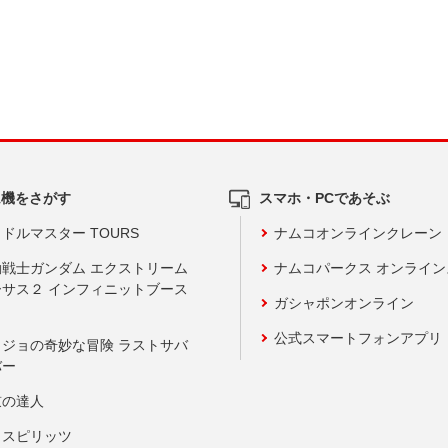
ム機をさがす
スマホ・PCであそぶ
ドルマスター TOURS
ナムコオンラインクレーン
動戦士ガンダム エクストリーム
ナムコパークス オンライ
ーサス２ インフィニットブース
ガシャポンオンライン
公式スマートフォンアプリ
ョジョの奇妙な冒険 ラストサバ
バー
鼓の達人
りスピリッツ