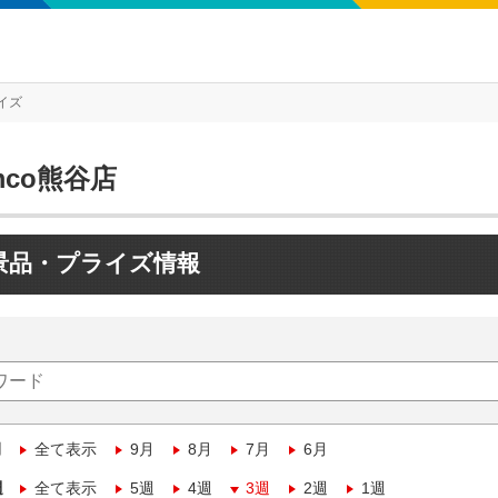
イズ
mco熊谷店
景品・プライズ情報
月
全て表示
9月
8月
7月
6月
週
全て表示
5週
4週
3週
2週
1週