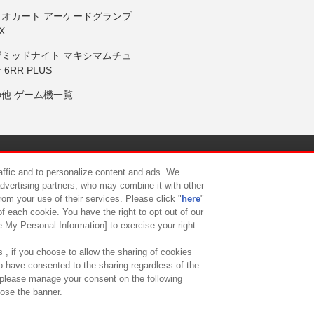
リオカート アーケードグランプ
X
岸ミッドナイト マキシマムチュ
 6RR PLUS
の他 ゲーム機一覧
サイトポリシー
プライバシーポリシー
ウェブアクセシビリティ方
raffic and to personalize content and ads. We
advertising partners, who may combine it with other
rom your use of their services. Please click "
here
"
供について
カスタマーハラスメント対応方針
よくあるご質問・
f each cookie. You have the right to opt out of our
e My Personal Information] to exercise your right.
 , if you choose to allow the sharing of cookies
to have consented to the sharing regardless of the
, please manage your consent on the following
lose the banner.
ndai Namco Amusement Lab Inc.
©Bandai Namco Experience Inc.
©HANAY