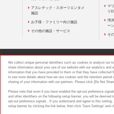
マ
アスレチック・スポーツエンタメ
リD
施設
湾
お子様・ファミリー向け施設
ーン
その他の施設・サービス
そ
関連会社
サステナビリティ
We collect unique personal identifiers such as cookies to analyze our t
share information about your use of our website with our analytics and 
information that you have provided to them or that they have collected f
食品のご提
to see more details about how we use cookies and the retention period o
sharing of your information with our partners. Please click [Do Not Shar
Please note that even if you have enabled the opt-out preference signals
and other identifiers on the following setup banner, you will be deemed 
opt-out preference signals . If you understand and agree to this setting
setup banner by clicking the link below, then click 'Save Settings' and c
©Bandai Namco Amusement Inc.
©Ba