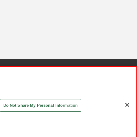
針と検証結果
お取引先さまとともに
お問い合わせ
Do Not Share My Personal Information
ASHIKI Co., Ltd. All Rights Reserved.