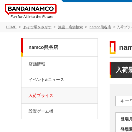
HOME
あそび場をさがす
施設・店舗検索
namco熊谷店
入荷プラ
na
namco熊谷店
店舗情報
入荷
イベント&ニュース
入荷プライズ
設置ゲーム機
登場
登場