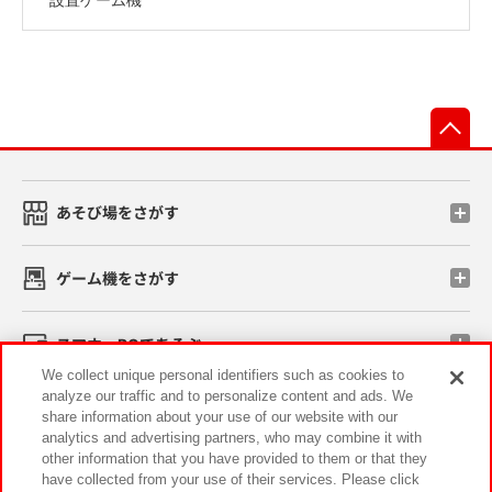
先
あそび場をさがす
ゲーム機をさがす
スマホ・PCであそぶ
We collect unique personal identifiers such as cookies to
analyze our traffic and to personalize content and ads. We
イベント・キャンペーン
share information about your use of our website with our
analytics and advertising partners, who may combine it with
other information that you have provided to them or that they
have collected from your use of their services. Please click