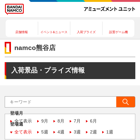
店舗情報
イベント&ニュース
入荷プライズ
設置ゲーム機
namco熊谷店
入荷景品・プライズ情報
登場月
全て表示
9月
8月
7月
6月
登場週
全て表示
5週
4週
3週
2週
1週