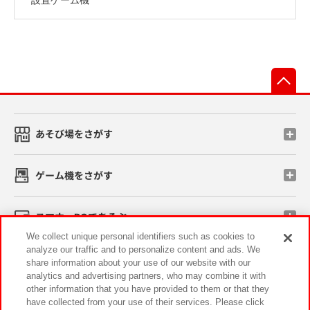
先
あそび場をさがす
ゲーム機をさがす
スマホ・PCであそぶ
We collect unique personal identifiers such as cookies to
analyze our traffic and to personalize content and ads. We
イベント・キャンペーン
share information about your use of our website with our
analytics and advertising partners, who may combine it with
other information that you have provided to them or that they
have collected from your use of their services. Please click