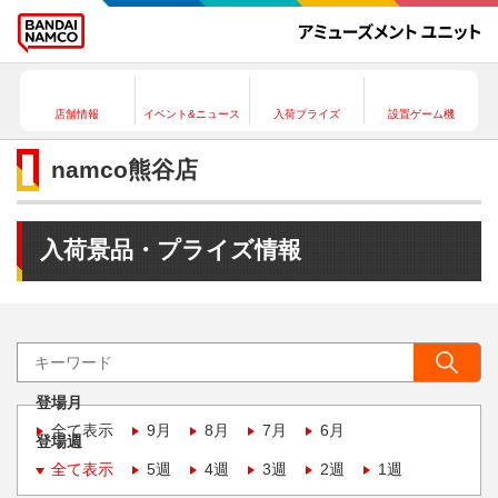
店舗情報
イベント&ニュース
入荷プライズ
設置ゲーム機
namco熊谷店
入荷景品・プライズ情報
登場月
全て表示
9月
8月
7月
6月
登場週
全て表示
5週
4週
3週
2週
1週