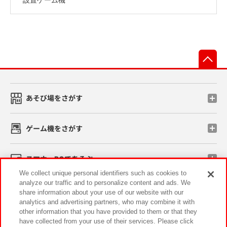
先
あそび場をさがす
ゲーム機をさがす
スマホ・PCであそぶ
We collect unique personal identifiers such as cookies to
analyze our traffic and to personalize content and ads. We
イベント・キャンペーン
share information about your use of our website with our
analytics and advertising partners, who may combine it with
other information that you have provided to them or that they
have collected from your use of their services. Please click