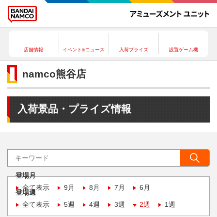
店舗情報
イベント&ニュース
入荷プライズ
設置ゲーム機
namco熊谷店
入荷景品・プライズ情報
登場月
全て表示
9月
8月
7月
6月
登場週
全て表示
5週
4週
3週
2週
1週