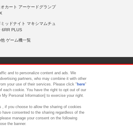
リオカート アーケードグランプ
X
岸ミッドナイト マキシマムチュ
 6RR PLUS
の他 ゲーム機一覧
サイトポリシー
プライバシーポリシー
ウェブアクセシビリティ方
raffic and to personalize content and ads. We
advertising partners, who may combine it with other
rom your use of their services. Please click "
here
"
供について
カスタマーハラスメント対応方針
よくあるご質問・
f each cookie. You have the right to opt out of our
e My Personal Information] to exercise your right.
 , if you choose to allow the sharing of cookies
to have consented to the sharing regardless of the
, please manage your consent on the following
lose the banner.
ndai Namco Amusement Lab Inc.
©Bandai Namco Experience Inc.
©HANAY