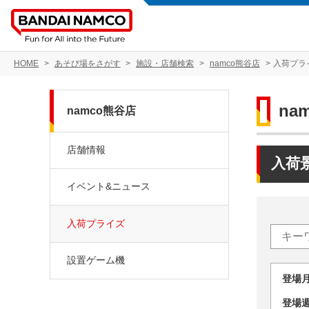
HOME
あそび場をさがす
施設・店舗検索
namco熊谷店
入荷プラ
na
namco熊谷店
店舗情報
入荷
イベント&ニュース
入荷プライズ
設置ゲーム機
登場
登場