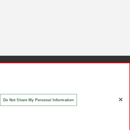
針と検証結果
お取引先さまとともに
お問い合わせ
Do Not Share My Personal Information
ASHIKI Co., Ltd. All Rights Reserved.