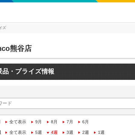
イズ
mco熊谷店
景品・プライズ情報
月
全て表示
9月
8月
7月
6月
週
全て表示
5週
4週
3週
2週
1週