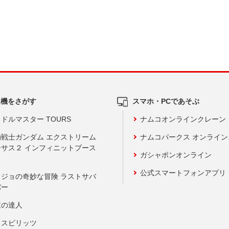
ム機をさがす
スマホ・PCであそぶ
ドルマスター TOURS
ナムコオンラインクレーン
動戦士ガンダム エクストリーム
ナムコパークス オンライ
ーサス２ インフィニットブース
ガシャポンオンライン
公式スマートフォンアプリ
ョジョの奇妙な冒険 ラストサバ
バー
鼓の達人
りスピリッツ