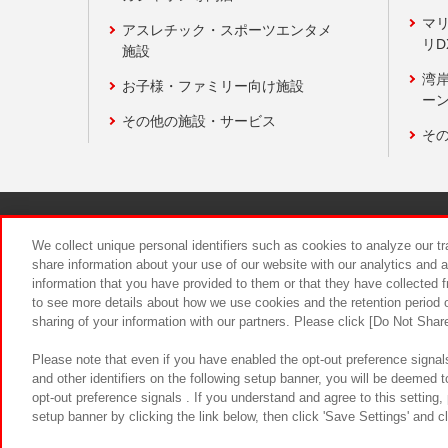
マ
アスレチック・スポーツエンタメ
リD
施設
湾
お子様・ファミリー向け施設
ーン
その他の施設・サービス
そ
関連会社
サステナビリティ
We collect unique personal identifiers such as cookies to analyze our t
share information about your use of our website with our analytics and 
information that you have provided to them or that they have collected f
食品のご提
to see more details about how we use cookies and the retention period o
sharing of your information with our partners. Please click [Do Not Shar
Please note that even if you have enabled the opt-out preference signals
and other identifiers on the following setup banner, you will be deemed 
opt-out preference signals . If you understand and agree to this setting
setup banner by clicking the link below, then click 'Save Settings' and c
©Bandai Namco Amusement Inc.
©Ba