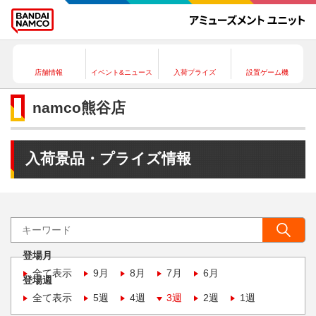
店舗情報
イベント&ニュース
入荷プライズ
設置ゲーム機
namco熊谷店
入荷景品・プライズ情報
登場月
全て表示
9月
8月
7月
6月
登場週
全て表示
5週
4週
3週
2週
1週