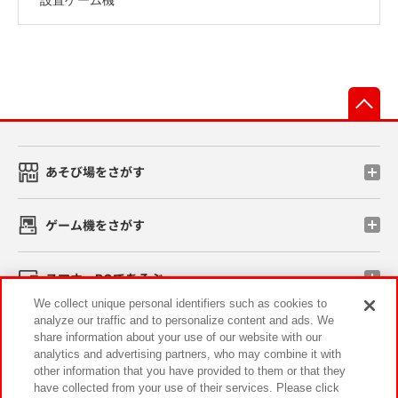
先
あそび場をさがす
ゲーム機をさがす
スマホ・PCであそぶ
We collect unique personal identifiers such as cookies to
analyze our traffic and to personalize content and ads. We
イベント・キャンペーン
share information about your use of our website with our
analytics and advertising partners, who may combine it with
other information that you have provided to them or that they
have collected from your use of their services. Please click