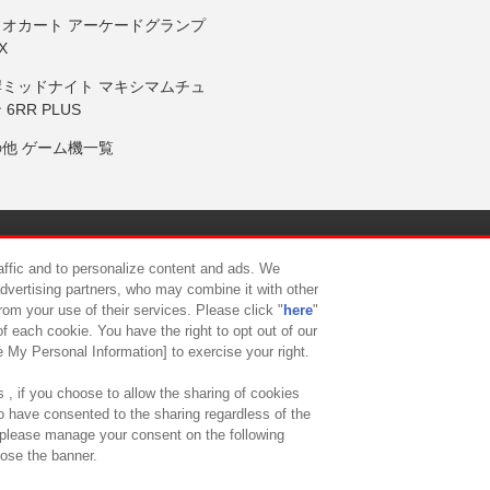
リオカート アーケードグランプ
X
岸ミッドナイト マキシマムチュ
 6RR PLUS
の他 ゲーム機一覧
サイトポリシー
プライバシーポリシー
ウェブアクセシビリティ方
raffic and to personalize content and ads. We
advertising partners, who may combine it with other
rom your use of their services. Please click "
here
"
供について
カスタマーハラスメント対応方針
よくあるご質問・
f each cookie. You have the right to opt out of our
e My Personal Information] to exercise your right.
 , if you choose to allow the sharing of cookies
to have consented to the sharing regardless of the
, please manage your consent on the following
lose the banner.
ndai Namco Amusement Lab Inc.
©Bandai Namco Experience Inc.
©HANAY