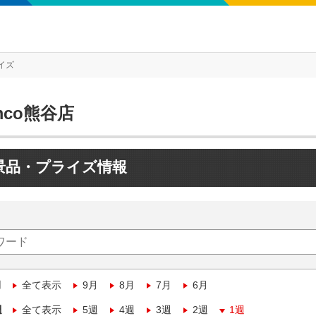
イズ
mco熊谷店
景品・プライズ情報
月
全て表示
9月
8月
7月
6月
週
全て表示
5週
4週
3週
2週
1週