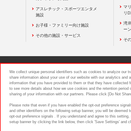
マ
アスレチック・スポーツエンタメ
リD
施設
湾
お子様・ファミリー向け施設
ーン
その他の施設・サービス
そ
関連会社
サステナビリティ
We collect unique personal identifiers such as cookies to analyze our t
share information about your use of our website with our analytics and 
information that you have provided to them or that they have collected f
食品のご提
to see more details about how we use cookies and the retention period o
sharing of your information with our partners. Please click [Do Not Shar
Please note that even if you have enabled the opt-out preference signals
and other identifiers on the following setup banner, you will be deemed 
opt-out preference signals . If you understand and agree to this setting
setup banner by clicking the link below, then click 'Save Settings' and c
©Bandai Namco Amusement Inc.
©Ba