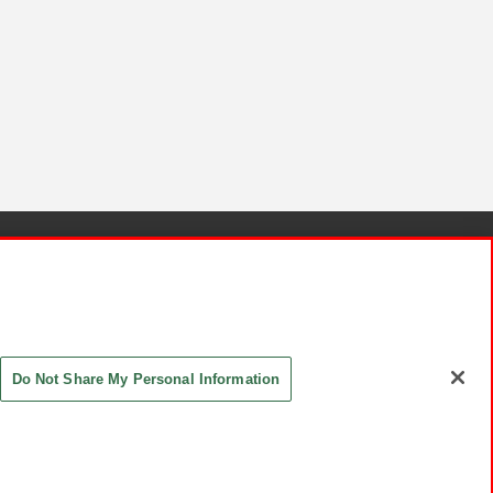
針と検証結果
お取引先さまとともに
お問い合わせ
Do Not Share My Personal Information
ASHIKI Co., Ltd. All Rights Reserved.