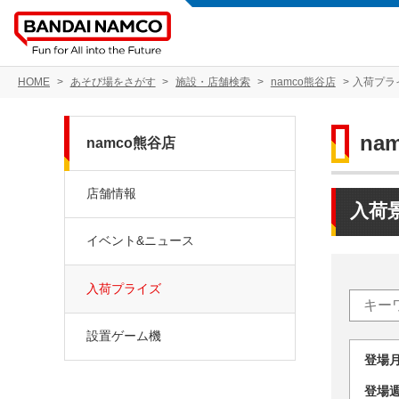
HOME
あそび場をさがす
施設・店舗検索
namco熊谷店
入荷プラ
na
namco熊谷店
店舗情報
入荷
イベント&ニュース
入荷プライズ
設置ゲーム機
登場
登場