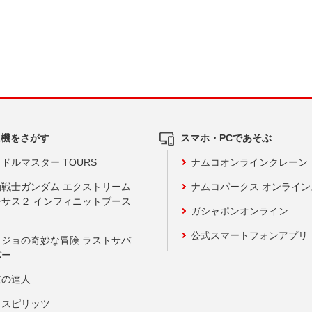
ム機をさがす
スマホ・PCであそぶ
ドルマスター TOURS
ナムコオンラインクレーン
動戦士ガンダム エクストリーム
ナムコパークス オンライ
ーサス２ インフィニットブース
ガシャポンオンライン
公式スマートフォンアプリ
ョジョの奇妙な冒険 ラストサバ
バー
鼓の達人
りスピリッツ