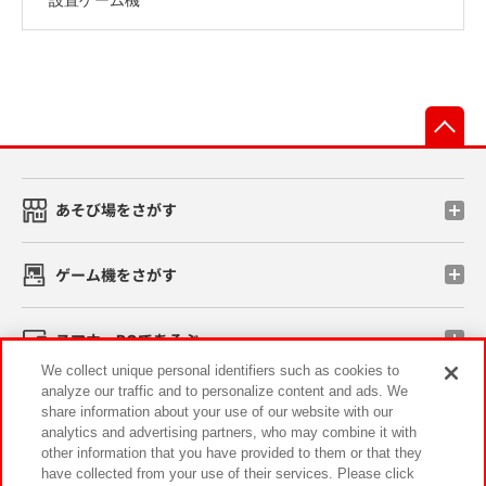
先
あそび場をさがす
ゲーム機をさがす
スマホ・PCであそぶ
We collect unique personal identifiers such as cookies to
analyze our traffic and to personalize content and ads. We
イベント・キャンペーン
share information about your use of our website with our
analytics and advertising partners, who may combine it with
other information that you have provided to them or that they
have collected from your use of their services. Please click