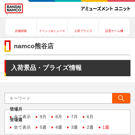
店舗情報
イベント&ニュース
入荷プライズ
設置ゲーム機
namco熊谷店
入荷景品・プライズ情報
登場月
全て表示
9月
8月
7月
6月
登場週
全て表示
5週
4週
3週
2週
1週