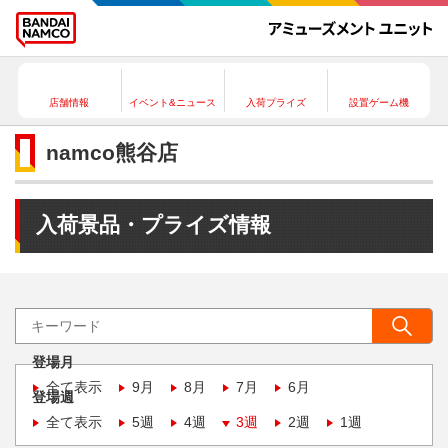
店舗情報
イベント&ニュース
入荷プライズ
設置ゲーム機
namco熊谷店
入荷景品・プライズ情報
登場月
全て表示
9月
8月
7月
6月
登場週
全て表示
5週
4週
3週
2週
1週