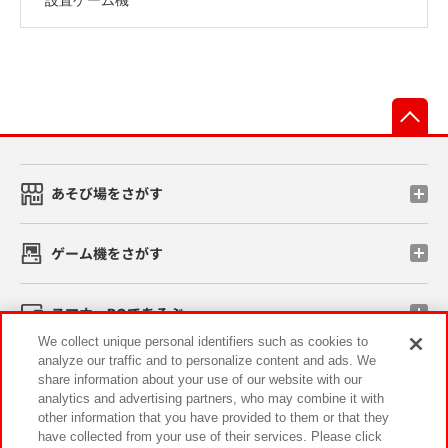
先
あそび場をさがす
ゲーム機をさがす
スマホ・PCであそぶ
We collect unique personal identifiers such as cookies to
analyze our traffic and to personalize content and ads. We
イベント・キャンペーン
share information about your use of our website with our
analytics and advertising partners, who may combine it with
other information that you have provided to them or that they
have collected from your use of their services. Please click