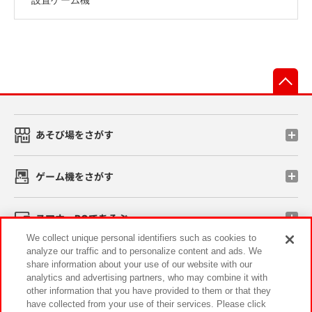
先
あそび場をさがす
ゲーム機をさがす
スマホ・PCであそぶ
We collect unique personal identifiers such as cookies to
analyze our traffic and to personalize content and ads. We
イベント・キャンペーン
share information about your use of our website with our
analytics and advertising partners, who may combine it with
other information that you have provided to them or that they
have collected from your use of their services. Please click