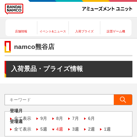
店舗情報
イベント&ニュース
入荷プライズ
設置ゲーム機
namco熊谷店
入荷景品・プライズ情報
登場月
全て表示
9月
8月
7月
6月
登場週
全て表示
5週
4週
3週
2週
1週