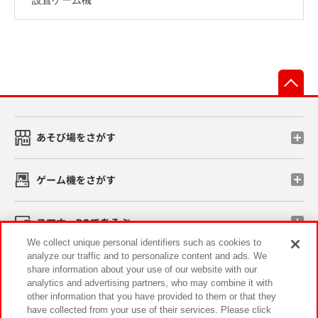
先
あそび場をさがす
ゲーム機をさがす
スマホ・PCであそぶ
We collect unique personal identifiers such as cookies to
analyze our traffic and to personalize content and ads. We
イベント・キャンペーン
share information about your use of our website with our
analytics and advertising partners, who may combine it with
other information that you have provided to them or that they
have collected from your use of their services. Please click