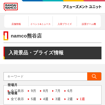
店舗情報
イベント&ニュース
入荷プライズ
設置ゲーム機
namco熊谷店
入荷景品・プライズ情報
登場月
全て表示
9月
8月
7月
6月
登場週
全て表示
5週
4週
3週
2週
1週