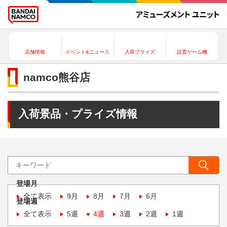
店舗情報
イベント&ニュース
入荷プライズ
設置ゲーム機
namco熊谷店
入荷景品・プライズ情報
登場月
全て表示
9月
8月
7月
6月
登場週
全て表示
5週
4週
3週
2週
1週