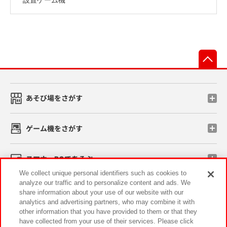
先
あそび場をさがす
ゲーム機をさがす
スマホ・PCであそぶ
We collect unique personal identifiers such as cookies to
analyze our traffic and to personalize content and ads. We
イベント・キャンペーン
share information about your use of our website with our
analytics and advertising partners, who may combine it with
other information that you have provided to them or that they
have collected from your use of their services. Please click