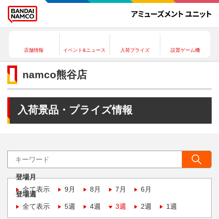
店舗情報
イベント&ニュース
入荷プライズ
設置ゲーム機
namco熊谷店
入荷景品・プライズ情報
登場月
全て表示
9月
8月
7月
6月
登場週
全て表示
5週
4週
3週
2週
1週