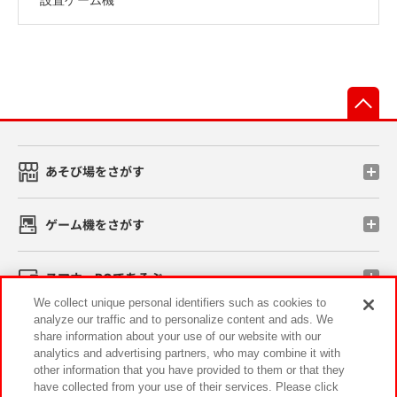
先
あそび場をさがす
ゲーム機をさがす
スマホ・PCであそぶ
We collect unique personal identifiers such as cookies to
analyze our traffic and to personalize content and ads. We
イベント・キャンペーン
share information about your use of our website with our
analytics and advertising partners, who may combine it with
other information that you have provided to them or that they
have collected from your use of their services. Please click