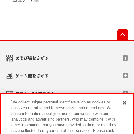
先
あそび場をさがす
ゲーム機をさがす
スマホ・PCであそぶ
We collect unique personal identifiers such as cookies to
analyze our traffic and to personalize content and ads. We
イベント・キャンペーン
share information about your use of our website with our
analytics and advertising partners, who may combine it with
other information that you have provided to them or that they
have collected from your use of their services. Please click