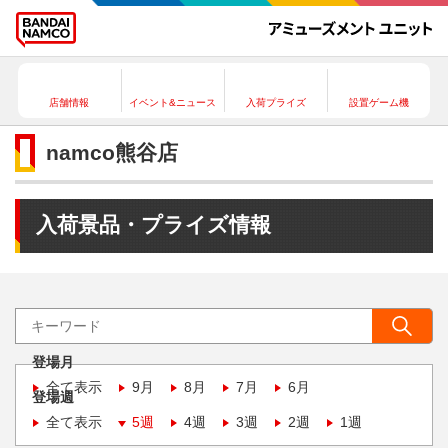
店舗情報
イベント&ニュース
入荷プライズ
設置ゲーム機
namco熊谷店
入荷景品・プライズ情報
登場月
全て表示
9月
8月
7月
6月
登場週
全て表示
5週
4週
3週
2週
1週