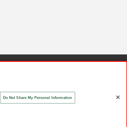
針と検証結果
お取引先さまとともに
お問い合わせ
Do Not Share My Personal Information
ASHIKI Co., Ltd. All Rights Reserved.