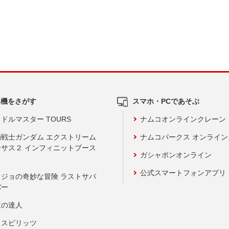
ム機をさがす
スマホ・PCであそぶ
ドルマスター TOURS
ナムコオンラインクレーン
動戦士ガンダム エクストリーム
ナムコパークス オンライ
ーサス２ インフィニットブース
ガシャポンオンライン
公式スマートフォンアプリ
ョジョの奇妙な冒険 ラストサバ
バー
鼓の達人
りスピリッツ