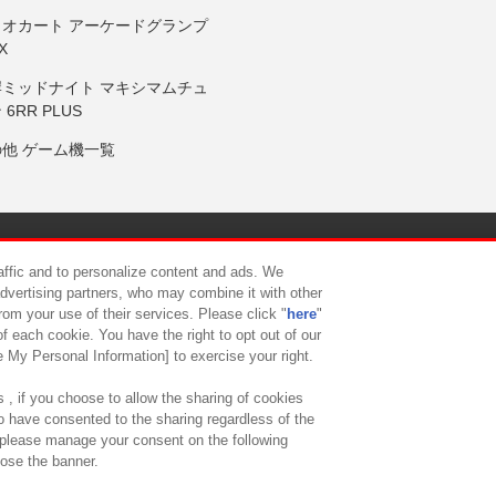
リオカート アーケードグランプ
X
岸ミッドナイト マキシマムチュ
 6RR PLUS
の他 ゲーム機一覧
サイトポリシー
プライバシーポリシー
ウェブアクセシビリティ方
raffic and to personalize content and ads. We
advertising partners, who may combine it with other
rom your use of their services. Please click "
here
"
供について
カスタマーハラスメント対応方針
よくあるご質問・
f each cookie. You have the right to opt out of our
e My Personal Information] to exercise your right.
 , if you choose to allow the sharing of cookies
to have consented to the sharing regardless of the
, please manage your consent on the following
lose the banner.
ndai Namco Amusement Lab Inc.
©Bandai Namco Experience Inc.
©HANAY