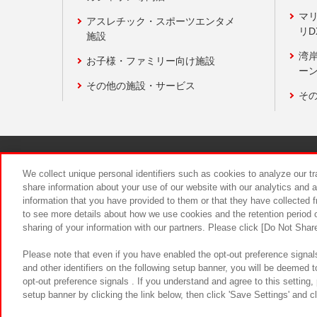
マ
アスレチック・スポーツエンタメ
リD
施設
湾
お子様・ファミリー向け施設
ーン
その他の施設・サービス
そ
関連会社
サステナビリティ
We collect unique personal identifiers such as cookies to analyze our t
share information about your use of our website with our analytics and 
information that you have provided to them or that they have collected f
食品のご提
to see more details about how we use cookies and the retention period o
sharing of your information with our partners. Please click [Do Not Shar
Please note that even if you have enabled the opt-out preference signals
and other identifiers on the following setup banner, you will be deemed 
opt-out preference signals . If you understand and agree to this setting
setup banner by clicking the link below, then click 'Save Settings' and c
©Bandai Namco Amusement Inc.
©Ba