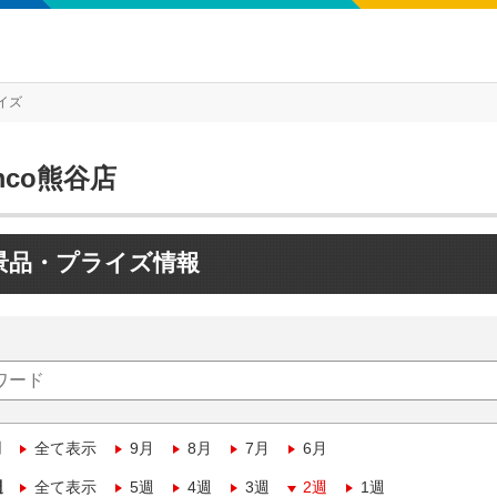
イズ
mco熊谷店
景品・プライズ情報
月
全て表示
9月
8月
7月
6月
週
全て表示
5週
4週
3週
2週
1週