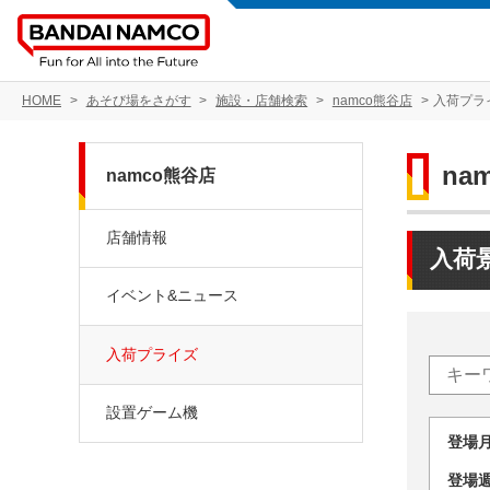
HOME
あそび場をさがす
施設・店舗検索
namco熊谷店
入荷プラ
na
namco熊谷店
店舗情報
入荷
イベント&ニュース
入荷プライズ
設置ゲーム機
登場
登場