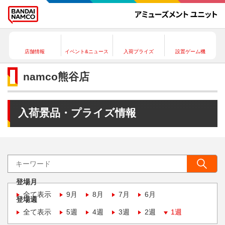
店舗情報
イベント&ニュース
入荷プライズ
設置ゲーム機
namco熊谷店
入荷景品・プライズ情報
登場月
全て表示
9月
8月
7月
6月
登場週
全て表示
5週
4週
3週
2週
1週