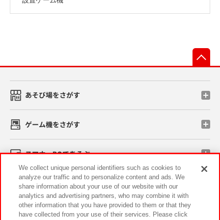
先
あそび場をさがす
ゲーム機をさがす
スマホ・PCであそぶ
We collect unique personal identifiers such as cookies to
analyze our traffic and to personalize content and ads. We
イベント・キャンペーン
share information about your use of our website with our
analytics and advertising partners, who may combine it with
other information that you have provided to them or that they
have collected from your use of their services. Please click