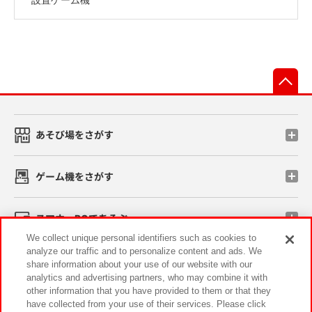
先
あそび場をさがす
ゲーム機をさがす
スマホ・PCであそぶ
We collect unique personal identifiers such as cookies to
analyze our traffic and to personalize content and ads. We
イベント・キャンペーン
share information about your use of our website with our
analytics and advertising partners, who may combine it with
other information that you have provided to them or that they
have collected from your use of their services. Please click