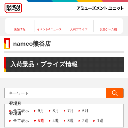
店舗情報
イベント&ニュース
入荷プライズ
設置ゲーム機
namco熊谷店
入荷景品・プライズ情報
登場月
全て表示
9月
8月
7月
6月
登場週
全て表示
5週
4週
3週
2週
1週