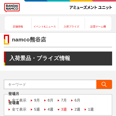
店舗情報
イベント&ニュース
入荷プライズ
設置ゲーム機
namco熊谷店
入荷景品・プライズ情報
登場月
全て表示
9月
8月
7月
6月
登場週
全て表示
5週
4週
3週
2週
1週