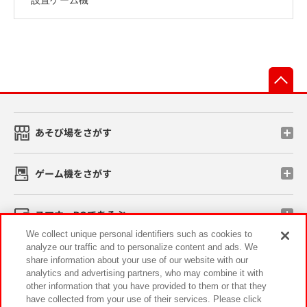
先
あそび場をさがす
ゲーム機をさがす
スマホ・PCであそぶ
We collect unique personal identifiers such as cookies to
analyze our traffic and to personalize content and ads. We
イベント・キャンペーン
share information about your use of our website with our
analytics and advertising partners, who may combine it with
other information that you have provided to them or that they
have collected from your use of their services. Please click