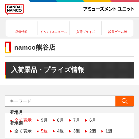
店舗情報
イベント&ニュース
入荷プライズ
設置ゲーム機
namco熊谷店
入荷景品・プライズ情報
登場月
全て表示
9月
8月
7月
6月
登場週
全て表示
5週
4週
3週
2週
1週