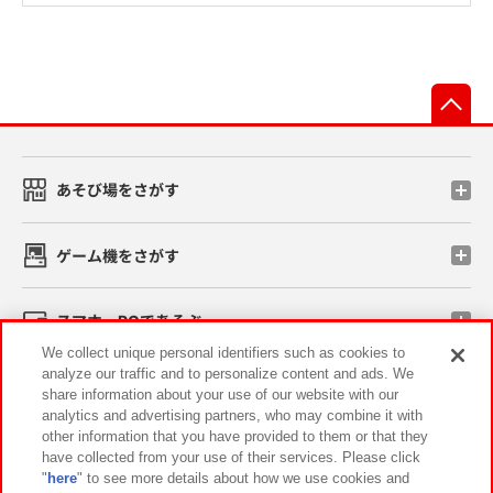
先
あそび場をさがす
ゲーム機をさがす
スマホ・PCであそぶ
We collect unique personal identifiers such as cookies to
analyze our traffic and to personalize content and ads. We
イベント・キャンペーン
share information about your use of our website with our
analytics and advertising partners, who may combine it with
other information that you have provided to them or that they
have collected from your use of their services. Please click
"
here
" to see more details about how we use cookies and
関連会社
サステナビリティ
サイトポリシー