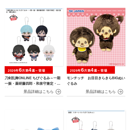
6
4
6
4
2026年
月第
週～登場
2026年
月第
週～登場
刀剣乱舞ONLINE ちびぐるみ～一期
モンチッチ お目目きらきらBIGぬい
一振・薬研藤四郎・和泉守兼定・堀
ぐるみ
川国広・鶴丸国永～