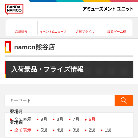
店舗情報
イベント&ニュース
入荷プライズ
設置ゲーム機
namco熊谷店
入荷景品・プライズ情報
登場月
全て表示
9月
8月
7月
6月
登場週
全て表示
5週
4週
3週
2週
1週