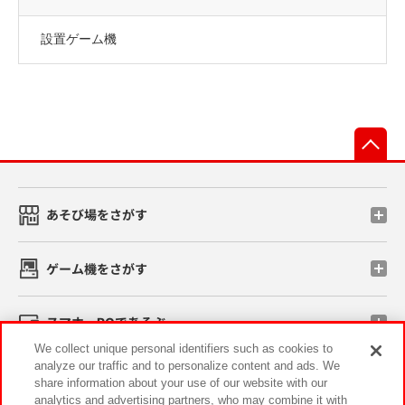
設置ゲーム機
先
あそび場をさがす
ゲーム機をさがす
スマホ・PCであそぶ
We collect unique personal identifiers such as cookies to
analyze our traffic and to personalize content and ads. We
イベント・キャンペーン
share information about your use of our website with our
analytics and advertising partners, who may combine it with