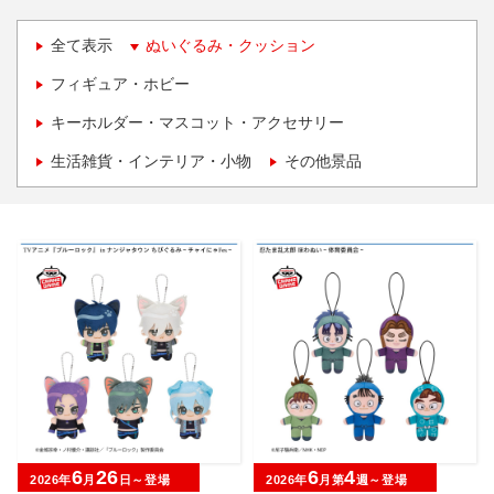
全て表示
ぬいぐるみ・クッション
フィギュア・ホビー
キーホルダー・マスコット・アクセサリー
生活雑貨・インテリア・小物
その他景品
6
26
6
4
2026年
月
日～登場
2026年
月第
週～登場