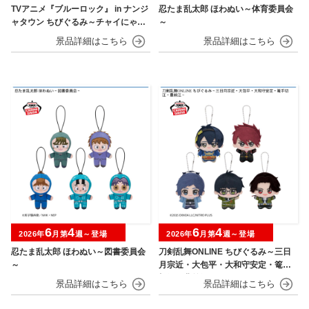
TVアニメ『ブルーロック』 in ナンジ
忍たま乱太郎 ほわぬい～体育委員会
ャタウン ちびぐるみ～チャイにゃFe
～
s～
6
4
6
4
2026年
月第
週～登場
2026年
月第
週～登場
忍たま乱太郎 ほわぬい～図書委員会
刀剣乱舞ONLINE ちびぐるみ～三日
～
月宗近・大包平・大和守安定・篭手
切江・豊前江～