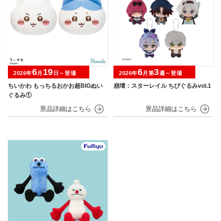
6
19
6
3
2026年
月
日～登場
2026年
月第
週～登場
ちいかわ もっちるおかお超BIGぬい
崩壊：スターレイル ちびぐるみvol.1
ぐるみ①