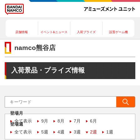
店舗情報
イベント&ニュース
入荷プライズ
設置ゲーム機
namco熊谷店
入荷景品・プライズ情報
登場月
全て表示
9月
8月
7月
6月
登場週
全て表示
5週
4週
3週
2週
1週