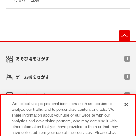
先
あそび場をさがす
ゲーム機をさがす
スマホ・PCであそぶ
We collect unique personal identifiers such as cookies to
analyze our traffic and to personalize content and ads. We
イベント・キャンペーン
share information about your use of our website with our
analytics and advertising partners, who may combine it with
other information that you have provided to them or that they
have collected from your use of their services. Please click