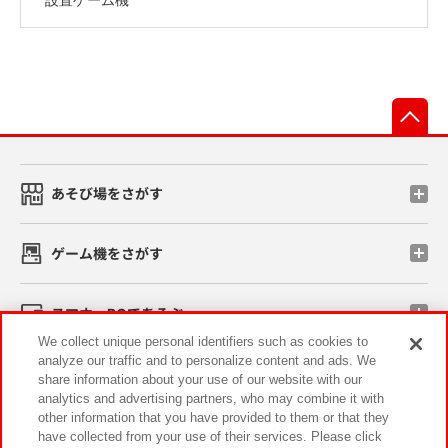
先
あそび場をさがす
ゲーム機をさがす
スマホ・PCであそぶ
We collect unique personal identifiers such as cookies to
analyze our traffic and to personalize content and ads. We
イベント・キャンペーン
share information about your use of our website with our
analytics and advertising partners, who may combine it with
other information that you have provided to them or that they
have collected from your use of their services. Please click