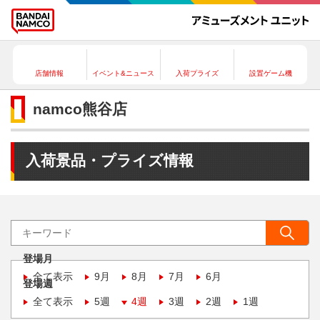
店舗情報
イベント&ニュース
入荷プライズ
設置ゲーム機
namco熊谷店
入荷景品・プライズ情報
登場月
全て表示
9月
8月
7月
6月
登場週
全て表示
5週
4週
3週
2週
1週