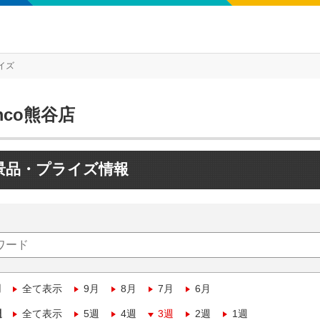
イズ
mco熊谷店
景品・プライズ情報
月
全て表示
9月
8月
7月
6月
週
全て表示
5週
4週
3週
2週
1週