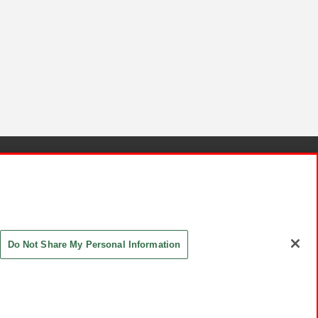
針と検証結果
お取引先さまとともに
お問い合わせ
Do Not Share My Personal Information
ASHIKI Co., Ltd. All Rights Reserved.