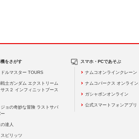
ム機をさがす
スマホ・PCであそぶ
ドルマスター TOURS
ナムコオンラインクレーン
動戦士ガンダム エクストリーム
ナムコパークス オンライ
ーサス２ インフィニットブース
ガシャポンオンライン
公式スマートフォンアプリ
ョジョの奇妙な冒険 ラストサバ
バー
鼓の達人
りスピリッツ