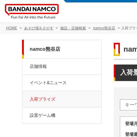
HOME
あそび場をさがす
施設・店舗検索
namco熊谷店
入荷プラ
na
namco熊谷店
店舗情報
入荷
イベント&ニュース
入荷プライズ
設置ゲーム機
登場
登場