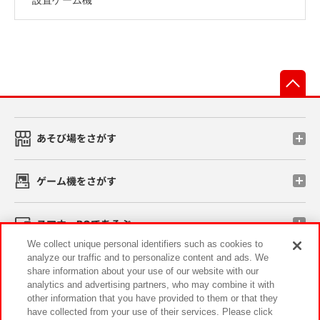
先
あそび場をさがす
ゲーム機をさがす
スマホ・PCであそぶ
We collect unique personal identifiers such as cookies to
analyze our traffic and to personalize content and ads. We
イベント・キャンペーン
share information about your use of our website with our
analytics and advertising partners, who may combine it with
other information that you have provided to them or that they
have collected from your use of their services. Please click