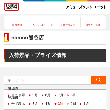
店舗情報
イベント&ニュース
入荷プライズ
設置ゲーム機
namco熊谷店
入荷景品・プライズ情報
登場月
全て表示
9月
8月
7月
6月
登場週
全て表示
5週
4週
3週
2週
1週