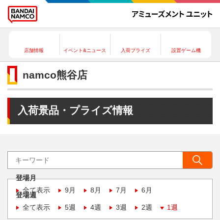
店舗情報
イベント&ニュース
入荷プライズ
設置ゲーム機
namco熊谷店
入荷景品・プライズ情報
登場月
全て表示
9月
8月
7月
6月
登場週
全て表示
5週
4週
3週
2週
1週