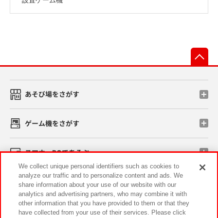
先
あそび場をさがす
ゲーム機をさがす
スマホ・PCであそぶ
We collect unique personal identifiers such as cookies to
analyze our traffic and to personalize content and ads. We
イベント・キャンペーン
share information about your use of our website with our
analytics and advertising partners, who may combine it with
other information that you have provided to them or that they
have collected from your use of their services. Please click