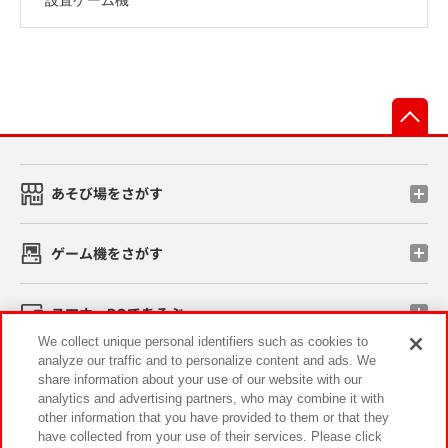
先
あそび場をさがす
ゲーム機をさがす
スマホ・PCであそぶ
We collect unique personal identifiers such as cookies to
analyze our traffic and to personalize content and ads. We
イベント・キャンペーン
share information about your use of our website with our
analytics and advertising partners, who may combine it with
other information that you have provided to them or that they
have collected from your use of their services. Please click