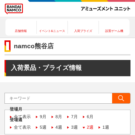
店舗情報
イベント&ニュース
入荷プライズ
設置ゲーム機
namco熊谷店
入荷景品・プライズ情報
登場月
全て表示
9月
8月
7月
6月
登場週
全て表示
5週
4週
3週
2週
1週