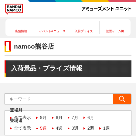
店舗情報
イベント&ニュース
入荷プライズ
設置ゲーム機
namco熊谷店
入荷景品・プライズ情報
登場月
全て表示
9月
8月
7月
6月
登場週
全て表示
5週
4週
3週
2週
1週