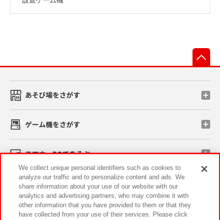
先
あそび場をさがす
ゲーム機をさがす
スマホ・PCであそぶ
We collect unique personal identifiers such as cookies to
analyze our traffic and to personalize content and ads. We
イベント・キャンペーン
share information about your use of our website with our
analytics and advertising partners, who may combine it with
other information that you have provided to them or that they
have collected from your use of their services. Please click