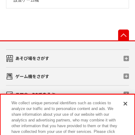
先
あそび場をさがす
ゲーム機をさがす
スマホ・PCであそぶ
We collect unique personal identifiers such as cookies to
analyze our traffic and to personalize content and ads. We
イベント・キャンペーン
share information about your use of our website with our
analytics and advertising partners, who may combine it with
other information that you have provided to them or that they
have collected from your use of their services. Please click