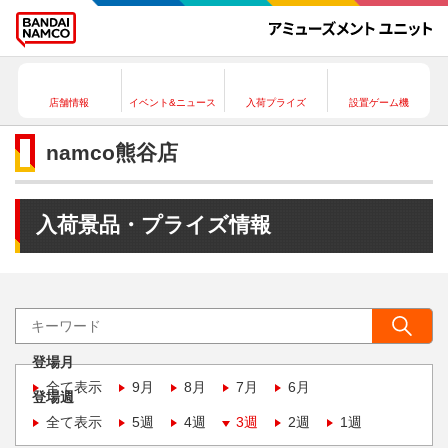
店舗情報
イベント&ニュース
入荷プライズ
設置ゲーム機
namco熊谷店
入荷景品・プライズ情報
登場月
全て表示
9月
8月
7月
6月
登場週
全て表示
5週
4週
3週
2週
1週