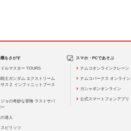
ム機をさがす
スマホ・PCであそぶ
ドルマスター TOURS
ナムコオンラインクレーン
動戦士ガンダム エクストリーム
ナムコパークス オンライ
ーサス２ インフィニットブース
ガシャポンオンライン
公式スマートフォンアプリ
ョジョの奇妙な冒険 ラストサバ
バー
鼓の達人
りスピリッツ