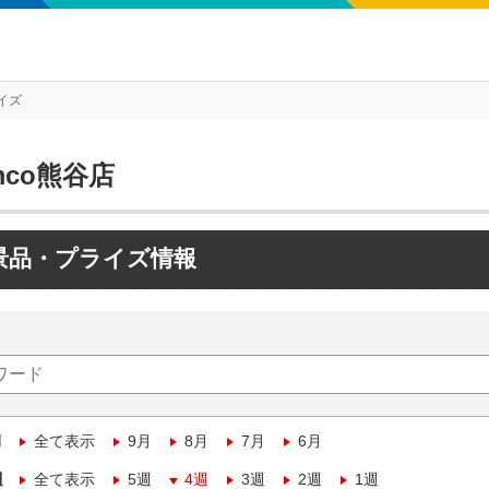
イズ
mco熊谷店
景品・プライズ情報
月
全て表示
9月
8月
7月
6月
週
全て表示
5週
4週
3週
2週
1週