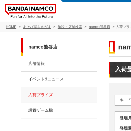
HOME
あそび場をさがす
施設・店舗検索
namco熊谷店
入荷プラ
na
namco熊谷店
店舗情報
入荷
イベント&ニュース
入荷プライズ
設置ゲーム機
登場
登場