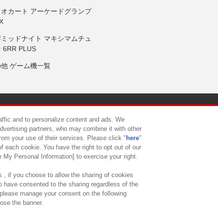
リオカート アーケードグランプ
X
岸ミッドナイト マキシマムチュ
 6RR PLUS
の他 ゲーム機一覧
サイトポリシー
プライバシーポリシー
ウェブアクセシビリティ方
raffic and to personalize content and ads. We
advertising partners, who may combine it with other
rom your use of their services. Please click "
here
"
供について
カスタマーハラスメント対応方針
よくあるご質問・
f each cookie. You have the right to opt out of our
e My Personal Information] to exercise your right.
 , if you choose to allow the sharing of cookies
to have consented to the sharing regardless of the
, please manage your consent on the following
lose the banner.
ndai Namco Amusement Lab Inc.
©Bandai Namco Experience Inc.
©HANAY