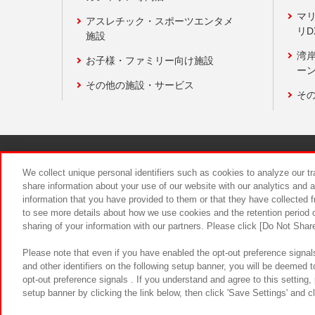
マ
アスレチック・スポーツエンタメ
リD
施設
湾
お子様・ファミリー向け施設
ーン
その他の施設・サービス
そ
関連会社
サステナビリティ
We collect unique personal identifiers such as cookies to analyze our t
share information about your use of our website with our analytics and 
information that you have provided to them or that they have collected f
食品のご提
to see more details about how we use cookies and the retention period o
sharing of your information with our partners. Please click [Do Not Shar
Please note that even if you have enabled the opt-out preference signals
and other identifiers on the following setup banner, you will be deemed 
opt-out preference signals . If you understand and agree to this setting
setup banner by clicking the link below, then click 'Save Settings' and c
©Bandai Namco Amusement Inc.
©Ba