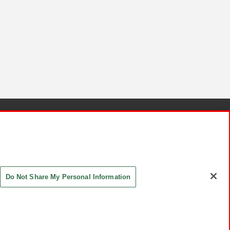
針と検証結果
お取引先さまとともに
お問い合わせ
Do Not Share My Personal Information
ASHIKI Co., Ltd. All Rights Reserved.