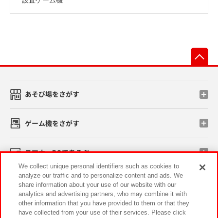
先
あそび場をさがす
ゲーム機をさがす
スマホ・PCであそぶ
We collect unique personal identifiers such as cookies to
analyze our traffic and to personalize content and ads. We
イベント・キャンペーン
share information about your use of our website with our
analytics and advertising partners, who may combine it with
other information that you have provided to them or that they
have collected from your use of their services. Please click