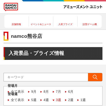
店舗情報
イベント&ニュース
入荷プライズ
設置ゲーム機
namco熊谷店
入荷景品・プライズ情報
登場月
全て表示
9月
8月
7月
6月
登場週
全て表示
5週
4週
3週
2週
1週