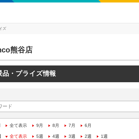
イズ
mco熊谷店
景品・プライズ情報
月
全て表示
9月
8月
7月
6月
週
全て表示
5週
4週
3週
2週
1週