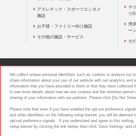
マ
アスレチック・スポーツエンタメ
リD
施設
湾
お子様・ファミリー向け施設
ーン
その他の施設・サービス
そ
関連会社
サステナビリティ
We collect unique personal identifiers such as cookies to analyze our t
share information about your use of our website with our analytics and 
information that you have provided to them or that they have collected f
食品のご提
to see more details about how we use cookies and the retention period o
sharing of your information with our partners. Please click [Do Not Shar
Please note that even if you have enabled the opt-out preference signals
and other identifiers on the following setup banner, you will be deemed 
opt-out preference signals . If you understand and agree to this setting
setup banner by clicking the link below, then click 'Save Settings' and c
©Bandai Namco Amusement Inc.
©Ba