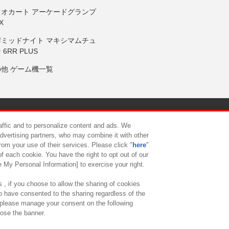
リオカート アーケードグランプ
X
岸ミッドナイト マキシマムチュ
 6RR PLUS
の他 ゲーム機一覧
サイトポリシー
プライバシーポリシー
ウェブアクセシビリティ方
raffic and to personalize content and ads. We
advertising partners, who may combine it with other
rom your use of their services. Please click "
here
"
供について
カスタマーハラスメント対応方針
よくあるご質問・
f each cookie. You have the right to opt out of our
e My Personal Information] to exercise your right.
 , if you choose to allow the sharing of cookies
to have consented to the sharing regardless of the
, please manage your consent on the following
lose the banner.
ndai Namco Amusement Lab Inc.
©Bandai Namco Experience Inc.
©HANAY