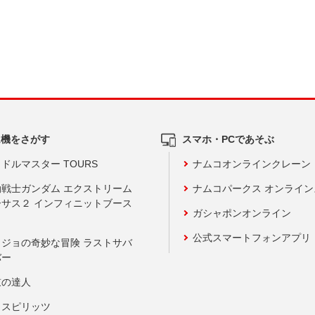
ム機をさがす
スマホ・PCであそぶ
ドルマスター TOURS
ナムコオンラインクレーン
動戦士ガンダム エクストリーム
ナムコパークス オンライ
ーサス２ インフィニットブース
ガシャポンオンライン
公式スマートフォンアプリ
ョジョの奇妙な冒険 ラストサバ
バー
鼓の達人
りスピリッツ