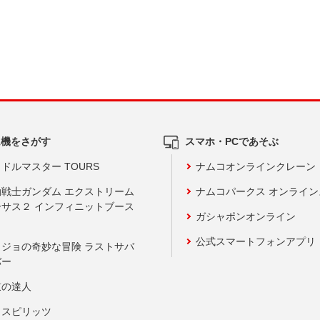
ム機をさがす
スマホ・PCであそぶ
ドルマスター TOURS
ナムコオンラインクレーン
動戦士ガンダム エクストリーム
ナムコパークス オンライ
ーサス２ インフィニットブース
ガシャポンオンライン
公式スマートフォンアプリ
ョジョの奇妙な冒険 ラストサバ
バー
鼓の達人
りスピリッツ