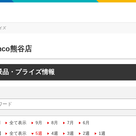
イズ
mco熊谷店
景品・プライズ情報
月
全て表示
9月
8月
7月
6月
週
全て表示
5週
4週
3週
2週
1週