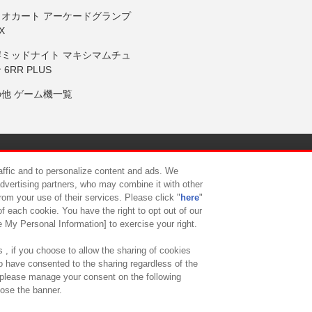
リオカート アーケードグランプ
X
岸ミッドナイト マキシマムチュ
 6RR PLUS
の他 ゲーム機一覧
サイトポリシー
プライバシーポリシー
ウェブアクセシビリティ方
raffic and to personalize content and ads. We
advertising partners, who may combine it with other
rom your use of their services. Please click "
here
"
供について
カスタマーハラスメント対応方針
よくあるご質問・
f each cookie. You have the right to opt out of our
e My Personal Information] to exercise your right.
 , if you choose to allow the sharing of cookies
to have consented to the sharing regardless of the
, please manage your consent on the following
lose the banner.
ndai Namco Amusement Lab Inc.
©Bandai Namco Experience Inc.
©HANAY