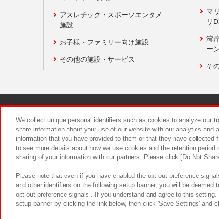
マ
アスレチック・スポーツエンタメ
リD
施設
湾
お子様・ファミリー向け施設
ーン
その他の施設・サービス
そ
関連会社
サステナビリティ
We collect unique personal identifiers such as cookies to analyze our t
share information about your use of our website with our analytics and 
information that you have provided to them or that they have collected f
食品のご提
to see more details about how we use cookies and the retention period o
sharing of your information with our partners. Please click [Do Not Shar
Please note that even if you have enabled the opt-out preference signals
and other identifiers on the following setup banner, you will be deemed 
opt-out preference signals . If you understand and agree to this setting
setup banner by clicking the link below, then click 'Save Settings' and c
©Bandai Namco Amusement Inc.
©Ba