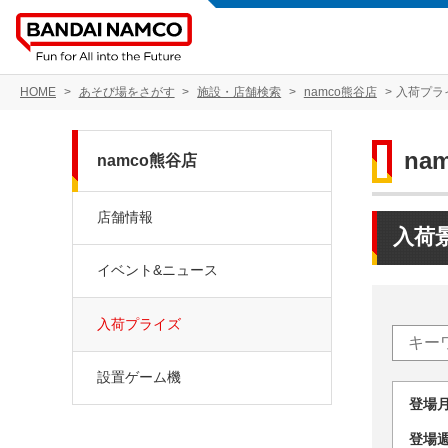
HOME
あそび場をさがす
施設・店舗検索
namco熊谷店
入荷プラ
na
namco熊谷店
店舗情報
入荷
イベント&ニュース
入荷プライズ
設置ゲーム機
登場
登場