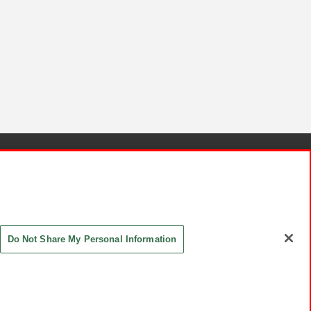
針と検証結果
お取引先さまとともに
お問い合わせ
Do Not Share My Personal Information
ASHIKI Co., Ltd. All Rights Reserved.