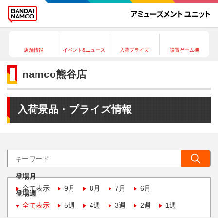
店舗情報
イベント&ニュース
入荷プライズ
設置ゲーム機
namco熊谷店
入荷景品・プライズ情報
登場月
全て表示
9月
8月
7月
6月
登場週
全て表示
5週
4週
3週
2週
1週