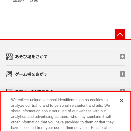
先
あそび場をさがす
ゲーム機をさがす
スマホ・PCであそぶ
We collect unique personal identifiers such as cookies to
analyze our traffic and to personalize content and ads. We
イベント・キャンペーン
share information about your use of our website with our
analytics and advertising partners, who may combine it with
other information that you have provided to them or that they
have collected from your use of their services. Please click