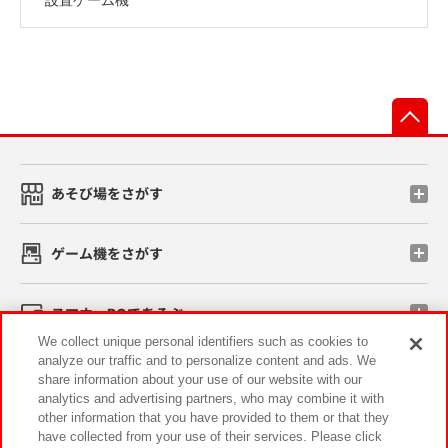
先
あそび場をさがす
ゲーム機をさがす
スマホ・PCであそぶ
We collect unique personal identifiers such as cookies to
analyze our traffic and to personalize content and ads. We
イベント・キャンペーン
share information about your use of our website with our
analytics and advertising partners, who may combine it with
other information that you have provided to them or that they
have collected from your use of their services. Please click