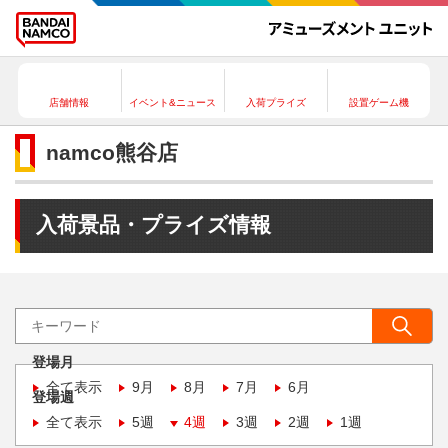
店舗情報
イベント&ニュース
入荷プライズ
設置ゲーム機
namco熊谷店
入荷景品・プライズ情報
登場月
全て表示
9月
8月
7月
6月
登場週
全て表示
5週
4週
3週
2週
1週