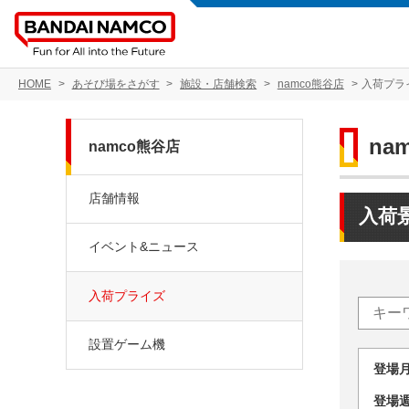
HOME
あそび場をさがす
施設・店舗検索
namco熊谷店
入荷プラ
na
namco熊谷店
店舗情報
入荷
イベント&ニュース
入荷プライズ
設置ゲーム機
登場
登場