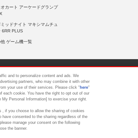
リオカート アーケードグランプ
X
岸ミッドナイト マキシマムチュ
 6RR PLUS
の他 ゲーム機一覧
サイトポリシー
プライバシーポリシー
ウェブアクセシビリティ方
raffic and to personalize content and ads. We
advertising partners, who may combine it with other
rom your use of their services. Please click "
here
"
供について
カスタマーハラスメント対応方針
よくあるご質問・
f each cookie. You have the right to opt out of our
e My Personal Information] to exercise your right.
 , if you choose to allow the sharing of cookies
to have consented to the sharing regardless of the
, please manage your consent on the following
lose the banner.
ndai Namco Amusement Lab Inc.
©Bandai Namco Experience Inc.
©HANAY