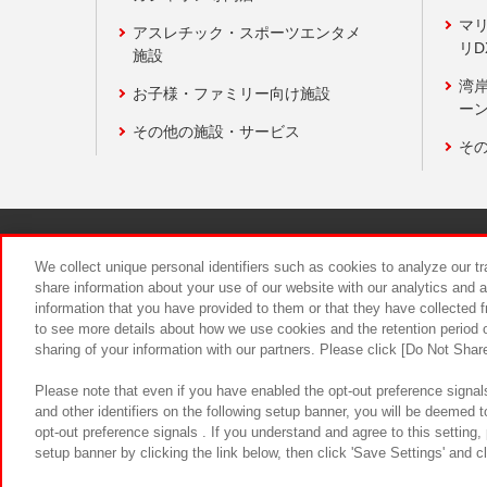
マ
アスレチック・スポーツエンタメ
リD
施設
湾
お子様・ファミリー向け施設
ーン
その他の施設・サービス
そ
関連会社
サステナビリティ
We collect unique personal identifiers such as cookies to analyze our t
share information about your use of our website with our analytics and 
information that you have provided to them or that they have collected f
食品のご提
to see more details about how we use cookies and the retention period o
sharing of your information with our partners. Please click [Do Not Shar
Please note that even if you have enabled the opt-out preference signals
and other identifiers on the following setup banner, you will be deemed 
opt-out preference signals . If you understand and agree to this setting
setup banner by clicking the link below, then click 'Save Settings' and c
©Bandai Namco Amusement Inc.
©Ba