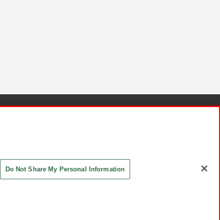
針と検証結果
お取引先さまとともに
お問い合わせ
Do Not Share My Personal Information
ASHIKI Co., Ltd. All Rights Reserved.