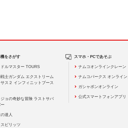
ム機をさがす
スマホ・PCであそぶ
ドルマスター TOURS
ナムコオンラインクレーン
動戦士ガンダム エクストリーム
ナムコパークス オンライ
ーサス２ インフィニットブース
ガシャポンオンライン
公式スマートフォンアプリ
ョジョの奇妙な冒険 ラストサバ
バー
鼓の達人
りスピリッツ