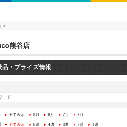
イズ
mco熊谷店
景品・プライズ情報
月
全て表示
9月
8月
7月
6月
週
全て表示
5週
4週
3週
2週
1週