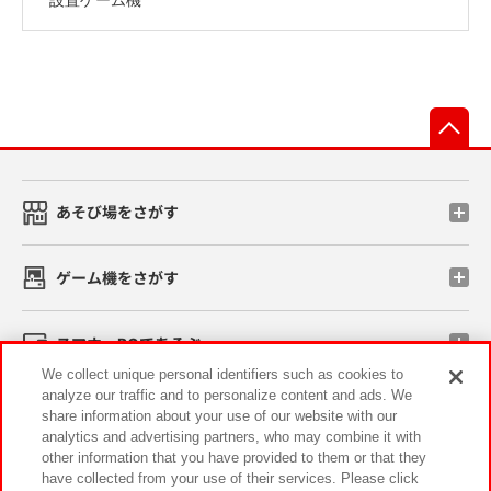
先
あそび場をさがす
ゲーム機をさがす
スマホ・PCであそぶ
We collect unique personal identifiers such as cookies to
analyze our traffic and to personalize content and ads. We
イベント・キャンペーン
share information about your use of our website with our
analytics and advertising partners, who may combine it with
other information that you have provided to them or that they
have collected from your use of their services. Please click