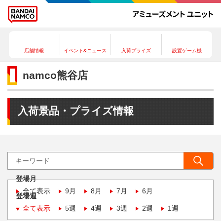
店舗情報
イベント&ニュース
入荷プライズ
設置ゲーム機
namco熊谷店
入荷景品・プライズ情報
登場月
全て表示
9月
8月
7月
6月
登場週
全て表示
5週
4週
3週
2週
1週