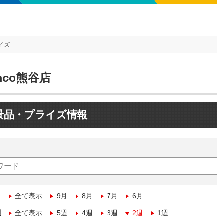
イズ
mco熊谷店
景品・プライズ情報
月
全て表示
9月
8月
7月
6月
週
全て表示
5週
4週
3週
2週
1週