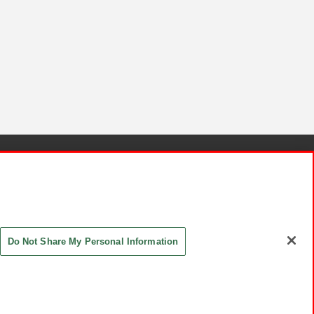
針と検証結果
お取引先さまとともに
お問い合わせ
Do Not Share My Personal Information
ASHIKI Co., Ltd. All Rights Reserved.