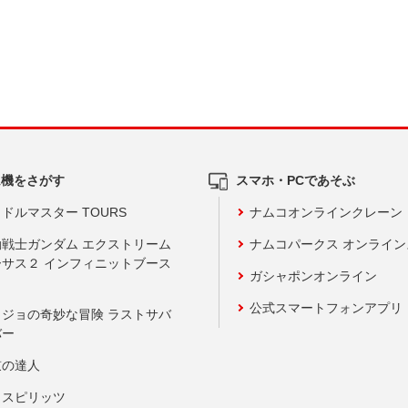
ム機をさがす
スマホ・PCであそぶ
ドルマスター TOURS
ナムコオンラインクレーン
動戦士ガンダム エクストリーム
ナムコパークス オンライ
ーサス２ インフィニットブース
ガシャポンオンライン
公式スマートフォンアプリ
ョジョの奇妙な冒険 ラストサバ
バー
鼓の達人
りスピリッツ