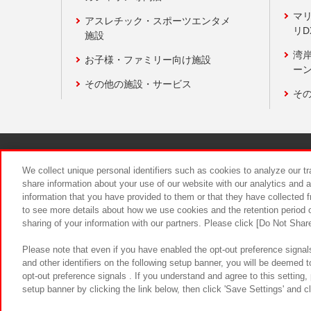
マ
アスレチック・スポーツエンタメ
リD
施設
湾
お子様・ファミリー向け施設
ーン
その他の施設・サービス
そ
関連会社
サステナビリティ
We collect unique personal identifiers such as cookies to analyze our t
share information about your use of our website with our analytics and 
information that you have provided to them or that they have collected f
食品のご提
to see more details about how we use cookies and the retention period o
sharing of your information with our partners. Please click [Do Not Shar
Please note that even if you have enabled the opt-out preference signals
and other identifiers on the following setup banner, you will be deemed 
opt-out preference signals . If you understand and agree to this setting
setup banner by clicking the link below, then click 'Save Settings' and c
©Bandai Namco Amusement Inc.
©Ba