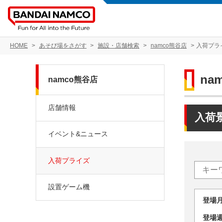
HOME
あそび場をさがす
施設・店舗検索
namco熊谷店
入荷プラ
na
namco熊谷店
店舗情報
入荷
イベント&ニュース
入荷プライズ
設置ゲーム機
登場
登場