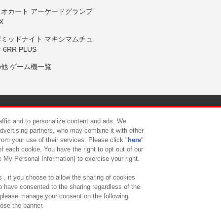
リオカート アーケードグランプ
X
岸ミッドナイト マキシマムチュ
 6RR PLUS
の他 ゲーム機一覧
サイトポリシー
プライバシーポリシー
ウェブアクセシビリティ方
raffic and to personalize content and ads. We
advertising partners, who may combine it with other
rom your use of their services. Please click "
here
"
供について
カスタマーハラスメント対応方針
よくあるご質問・
f each cookie. You have the right to opt out of our
e My Personal Information] to exercise your right.
 , if you choose to allow the sharing of cookies
to have consented to the sharing regardless of the
, please manage your consent on the following
lose the banner.
ndai Namco Amusement Lab Inc.
©Bandai Namco Experience Inc.
©HANAY