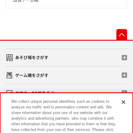
先
あそび場をさがす
ゲーム機をさがす
スマホ・PCであそぶ
We collect unique personal identifiers such as cookies to
analyze our traffic and to personalize content and ads. We
イベント・キャンペーン
share information about your use of our website with our
analytics and advertising partners, who may combine it with
other information that you have provided to them or that they
have collected from your use of their services. Please click