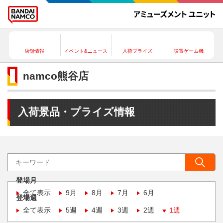
店舗情報
イベント&ニュース
入荷プライズ
設置ゲーム機
namco熊谷店
入荷景品・プライズ情報
登場月
全て表示
9月
8月
7月
6月
登場週
全て表示
5週
4週
3週
2週
1週