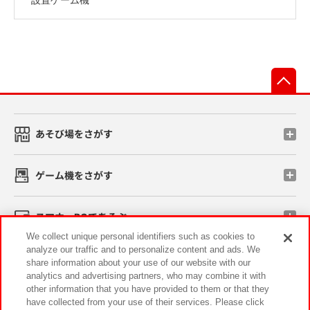
先
あそび場をさがす
ゲーム機をさがす
スマホ・PCであそぶ
We collect unique personal identifiers such as cookies to
analyze our traffic and to personalize content and ads. We
イベント・キャンペーン
share information about your use of our website with our
analytics and advertising partners, who may combine it with
other information that you have provided to them or that they
have collected from your use of their services. Please click