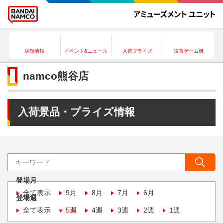
店舗情報
イベント&ニュース
入荷プライズ
設置ゲーム機
namco熊谷店
入荷景品・プライズ情報
登場月
全て表示
9月
8月
7月
6月
登場週
全て表示
5週
4週
3週
2週
1週