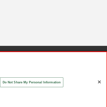
針と検証結果
お取引先さまとともに
お問い合わせ
Do Not Share My Personal Information
ASHIKI Co., Ltd. All Rights Reserved.