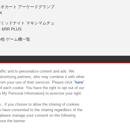
リオカート アーケードグランプ
X
岸ミッドナイト マキシマムチュ
 6RR PLUS
の他 ゲーム機一覧
サイトポリシー
プライバシーポリシー
ウェブアクセシビリティ方
raffic and to personalize content and ads. We
advertising partners, who may combine it with other
rom your use of their services. Please click "
here
"
供について
カスタマーハラスメント対応方針
よくあるご質問・
f each cookie. You have the right to opt out of our
e My Personal Information] to exercise your right.
 , if you choose to allow the sharing of cookies
to have consented to the sharing regardless of the
, please manage your consent on the following
lose the banner.
ndai Namco Amusement Lab Inc.
©Bandai Namco Experience Inc.
©HANAY