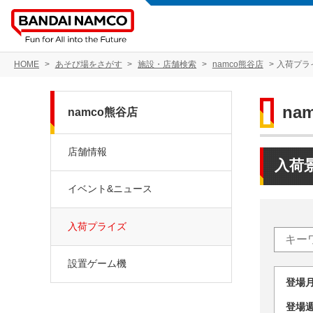
HOME
あそび場をさがす
施設・店舗検索
namco熊谷店
入荷プラ
na
namco熊谷店
店舗情報
入荷
イベント&ニュース
入荷プライズ
設置ゲーム機
登場
登場