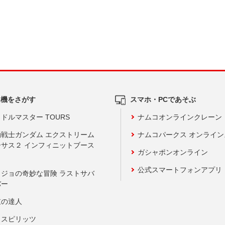
ム機をさがす
スマホ・PCであそぶ
ドルマスター TOURS
ナムコオンラインクレーン
動戦士ガンダム エクストリーム
ナムコパークス オンライ
ーサス２ インフィニットブース
ガシャポンオンライン
公式スマートフォンアプリ
ョジョの奇妙な冒険 ラストサバ
バー
鼓の達人
りスピリッツ