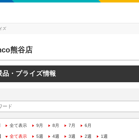
イズ
mco熊谷店
景品・プライズ情報
月
全て表示
9月
8月
7月
6月
週
全て表示
5週
4週
3週
2週
1週