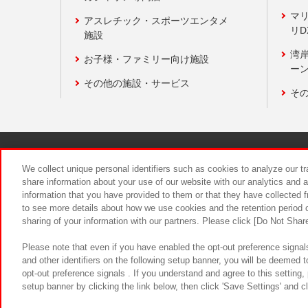
マ
アスレチック・スポーツエンタメ
リD
施設
湾
お子様・ファミリー向け施設
ーン
その他の施設・サービス
そ
関連会社
サステナビリティ
We collect unique personal identifiers such as cookies to analyze our t
share information about your use of our website with our analytics and 
information that you have provided to them or that they have collected f
食品のご提
to see more details about how we use cookies and the retention period o
sharing of your information with our partners. Please click [Do Not Shar
Please note that even if you have enabled the opt-out preference signals
and other identifiers on the following setup banner, you will be deemed 
opt-out preference signals . If you understand and agree to this setting
setup banner by clicking the link below, then click 'Save Settings' and c
©Bandai Namco Amusement Inc.
©Ba