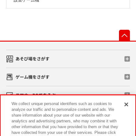
先
あそび場をさがす
ゲーム機をさがす
スマホ・PCであそぶ
We collect unique personal identifiers such as cookies to
analyze our traffic and to personalize content and ads. We
イベント・キャンペーン
share information about your use of our website with our
analytics and advertising partners, who may combine it with
other information that you have provided to them or that they
have collected from your use of their services. Please click