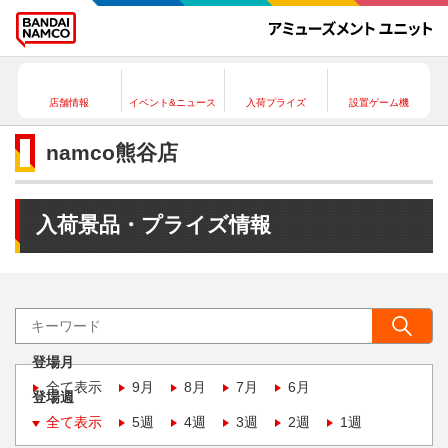
店舗情報
イベント&ニュース
入荷プライズ
設置ゲーム機
namco熊谷店
入荷景品・プライズ情報
登場月
全て表示
9月
8月
7月
6月
登場週
全て表示
5週
4週
3週
2週
1週