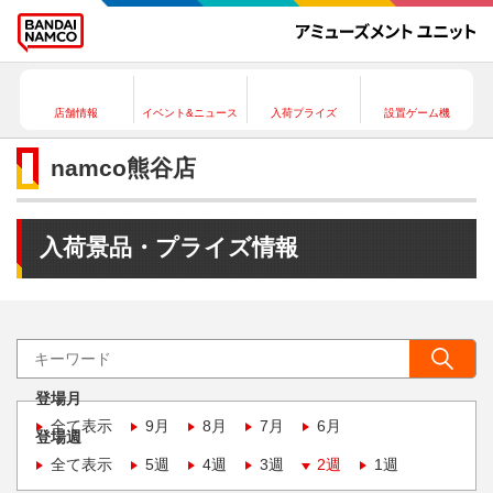
店舗情報
イベント&ニュース
入荷プライズ
設置ゲーム機
namco熊谷店
入荷景品・プライズ情報
登場月
全て表示
9月
8月
7月
6月
登場週
全て表示
5週
4週
3週
2週
1週