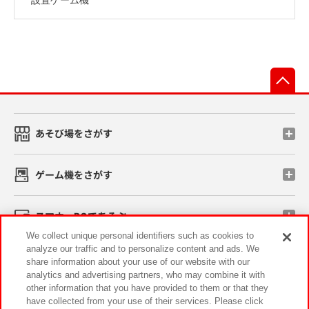
先
あそび場をさがす
ゲーム機をさがす
スマホ・PCであそぶ
We collect unique personal identifiers such as cookies to
analyze our traffic and to personalize content and ads. We
イベント・キャンペーン
share information about your use of our website with our
analytics and advertising partners, who may combine it with
other information that you have provided to them or that they
have collected from your use of their services. Please click